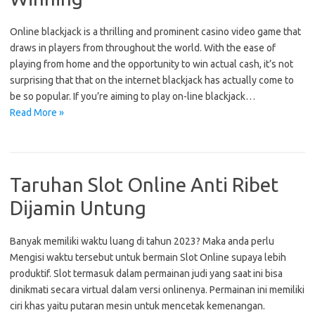
Online blackjack is a thrilling and prominent casino video game that
draws in players from throughout the world. With the ease of
playing from home and the opportunity to win actual cash, it’s not
surprising that that on the internet blackjack has actually come to
be so popular. If you’re aiming to play on-line blackjack…
Read More »
Taruhan Slot Online Anti Ribet
Dijamin Untung
Banyak memiliki waktu luang di tahun 2023? Maka anda perlu
Mengisi waktu tersebut untuk bermain Slot Online supaya lebih
produktif. Slot termasuk dalam permainan judi yang saat ini bisa
dinikmati secara virtual dalam versi onlinenya. Permainan ini memiliki
ciri khas yaitu putaran mesin untuk mencetak kemenangan.