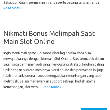
Sekalipun dalam permainan ini anda perlu pasang taruhan, anda…
Read More »
Nikmati Bonus Melimpah Saat
Main Slot Online
Ingin menikmati game judi tanpa ribet lagi? Maka anda bisa
mewujudkannya dengan bermain Slot Online. Slot termasuk dalam
salah satu permainan judi yang mengusung strategi taruhan paling
unik dengan putaran mesinnya. Versi online dari permainan ini juga
lebih menarik karena mampu mengadakan keuntungan yang lebih
melimpah. Selain menawarkan support sebagai hadiah utama
kemenangan, slot versi…
Read More »