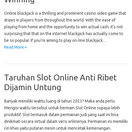
Online blackjack is a thrilling and prominent casino video game that
draws in players from throughout the world. With the ease of
playing from home and the opportunity to win actual cash, it’s not
surprising that that on the internet blackjack has actually come to
be so popular. If you’re aiming to play on-line blackjack…
Read More »
Taruhan Slot Online Anti Ribet
Dijamin Untung
Banyak memiliki waktu luang di tahun 2023? Maka anda perlu
Mengisi waktu tersebut untuk bermain Slot Online supaya lebih
produktif. Slot termasuk dalam permainan judi yang saat ini bisa
dinikmati secara virtual dalam versi onlinenya. Permainan ini memiliki
ciri khas yaitu putaran mesin untuk mencetak kemenangan.