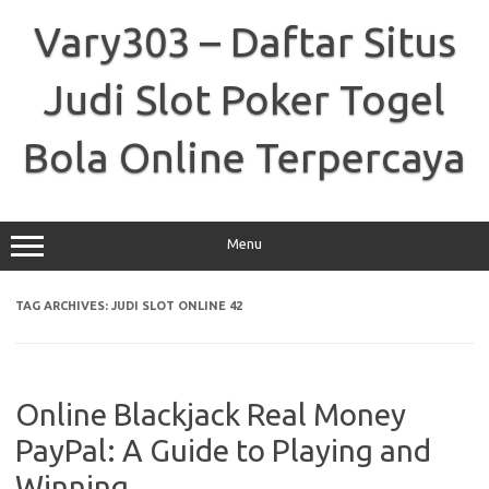
Skip
to
Vary303 – Daftar Situs
content
Judi Slot Poker Togel
Bola Online Terpercaya
Menu
TAG ARCHIVES:
JUDI SLOT ONLINE 42
Online Blackjack Real Money
PayPal: A Guide to Playing and
Winning