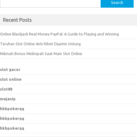
S
e
a
Recent Posts
r
c
Online Blackjack Real Money PayPal: A Guide to Playing and Winning
h
Taruhan Slot Online Anti Ribet Dijamin Untung
f
o
Nikmati Bonus Melimpah Saat Main Slot Online
r
:
slot gacor
slot online
slot88
mejavip
hkbpokerqq
hkbpokerqq
hkbpokerqq