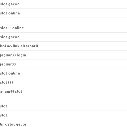
slot gacor
slot online
slot88 online
slot gacor
koi365 link alternatif
jaguar33 login
jaguar33
slot online
slot777
agam99 slot
slot
slot
link slot gacor