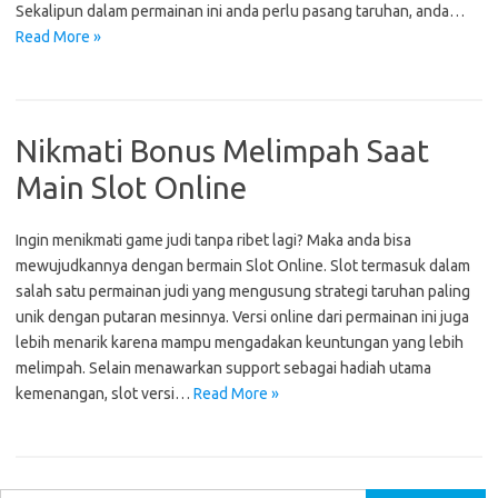
Sekalipun dalam permainan ini anda perlu pasang taruhan, anda…
Read More »
Nikmati Bonus Melimpah Saat
Main Slot Online
Ingin menikmati game judi tanpa ribet lagi? Maka anda bisa
mewujudkannya dengan bermain Slot Online. Slot termasuk dalam
salah satu permainan judi yang mengusung strategi taruhan paling
unik dengan putaran mesinnya. Versi online dari permainan ini juga
lebih menarik karena mampu mengadakan keuntungan yang lebih
melimpah. Selain menawarkan support sebagai hadiah utama
kemenangan, slot versi…
Read More »