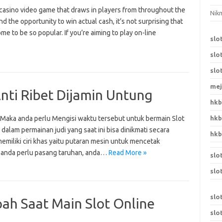
t casino video game that draws in players from throughout the
Nik
 the opportunity to win actual cash, it’s not surprising that
me to be so popular. If you’re aiming to play on-line
slo
slo
slo
mej
nti Ribet Dijamin Untung
hk
 Maka anda perlu Mengisi waktu tersebut untuk bermain Slot
hk
 dalam permainan judi yang saat ini bisa dinikmati secara
hk
memiliki ciri khas yaitu putaran mesin untuk mencetak
 anda perlu pasang taruhan, anda…
Read More »
slo
slo
slo
ah Saat Main Slot Online
slo