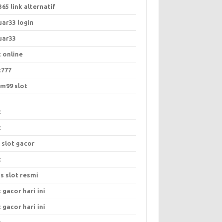
365 link alternatif
uar33 login
uar33
t online
t777
m99 slot
t
t
k slot gacor
t
us slot resmi
t gacor hari ini
t gacor hari ini