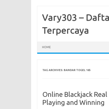
Skip
to
content
Vary303 – Dafta
Terpercaya
HOME
TAG ARCHIVES:
BANDAR TOGEL 165
Online Blackjack Real
Playing and Winning