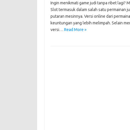
Ingin menikmati game judi tanpa ribet lagi
Slot termasuk dalam salah satu permainan j
putaran mesinnya. Versi online dari permai
keuntungan yang lebih melimpah. Selain me
versi…
Read More »