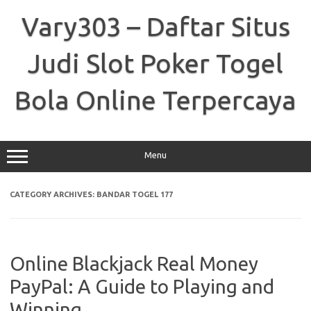
Skip
to
Vary303 – Daftar Situs
content
Judi Slot Poker Togel
Bola Online Terpercaya
Menu
CATEGORY ARCHIVES:
BANDAR TOGEL 177
Online Blackjack Real Money
PayPal: A Guide to Playing and
Winning