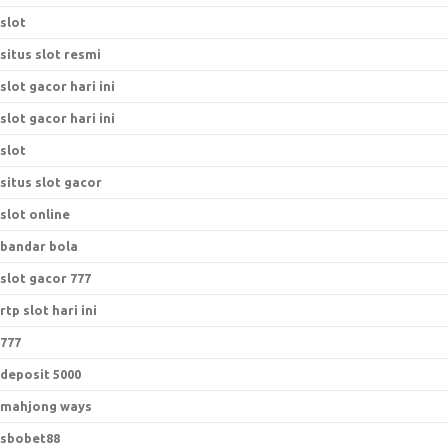
slot
situs slot resmi
slot gacor hari ini
slot gacor hari ini
slot
situs slot gacor
slot online
bandar bola
slot gacor 777
rtp slot hari ini
777
deposit 5000
mahjong ways
sbobet88