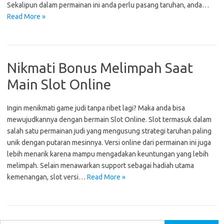
Sekalipun dalam permainan ini anda perlu pasang taruhan, anda…
Read More »
Nikmati Bonus Melimpah Saat
Main Slot Online
Ingin menikmati game judi tanpa ribet lagi? Maka anda bisa
mewujudkannya dengan bermain Slot Online. Slot termasuk dalam
salah satu permainan judi yang mengusung strategi taruhan paling
unik dengan putaran mesinnya. Versi online dari permainan ini juga
lebih menarik karena mampu mengadakan keuntungan yang lebih
melimpah. Selain menawarkan support sebagai hadiah utama
kemenangan, slot versi…
Read More »