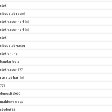
slot
situs slot resmi
slot gacor hari ini
slot gacor hari ini
slot
situs slot gacor
slot online
bandar bola
slot gacor 777
rtp slot hari ini
777
deposit 5000
mahjong ways
sbobet88