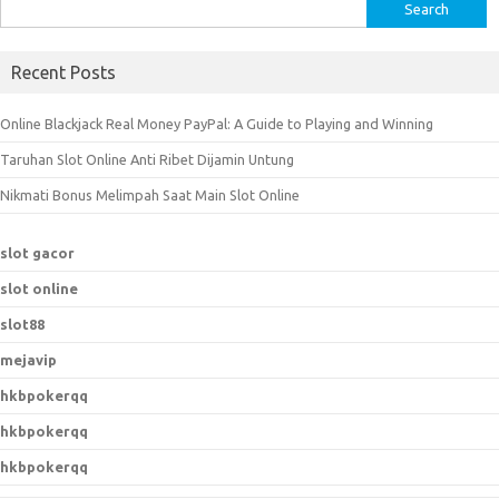
S
e
a
Recent Posts
r
c
Online Blackjack Real Money PayPal: A Guide to Playing and Winning
h
Taruhan Slot Online Anti Ribet Dijamin Untung
f
o
Nikmati Bonus Melimpah Saat Main Slot Online
r
:
slot gacor
slot online
slot88
mejavip
hkbpokerqq
hkbpokerqq
hkbpokerqq