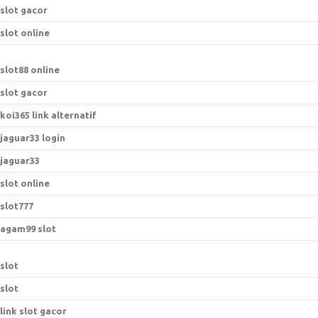
slot gacor
slot online
slot88 online
slot gacor
koi365 link alternatif
jaguar33 login
jaguar33
slot online
slot777
agam99 slot
slot
slot
link slot gacor