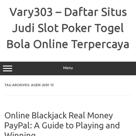
Skip
to
Vary303 – Daftar Situs
content
Judi Slot Poker Togel
Bola Online Terpercaya
Menu
TAG ARCHIVES:
AGEN JUDI 15
Online Blackjack Real Money
PayPal: A Guide to Playing and
Winning