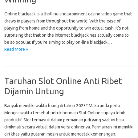
Online blackjack is a thrilling and prominent casino video game that
draws in players from throughout the world. With the ease of
playing from home and the opportunity to win actual cash, it’s not
surprising that that on the internet blackjack has actually come to
be so popular. If you’re aiming to play on-line blackjack…
Read More »
Taruhan Slot Online Anti Ribet
Dijamin Untung
Banyak memiliki waktu luang di tahun 2023? Maka anda perlu
Mengisi waktu tersebut untuk bermain Slot Online supaya lebih
produktif. Slot termasuk dalam permainan judi yang saat ini bisa
dinikmati secara virtual dalam versi onlinenya. Permainan ini memiliki
ciri khas yaitu putaran mesin untuk mencetak kemenangan.