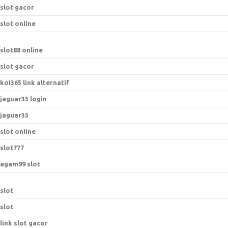
slot gacor
slot online
slot88 online
slot gacor
koi365 link alternatif
jaguar33 login
jaguar33
slot online
slot777
agam99 slot
slot
slot
link slot gacor