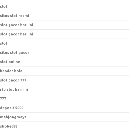
slot
situs slot resmi
slot gacor hari ini
slot gacor hari ini
slot
situs slot gacor
slot online
bandar bola
slot gacor 777
rtp slot hari ini
777
deposit 5000
mahjong ways
sbobet88