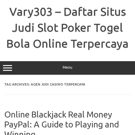
Skip
to
Vary303 – Daftar Situs
content
Judi Slot Poker Togel
Bola Online Terpercaya
Menu
TAG ARCHIVES:
AGEN JUDI CASINO TERPERCAYA
Online Blackjack Real Money
PayPal: A Guide to Playing and
Winning