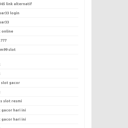
365 link alternatif
uar33 login
uar33
t online
t777
m99 slot
t
t
k slot gacor
t
us slot resmi
t gacor hari ini
t gacor hari ini