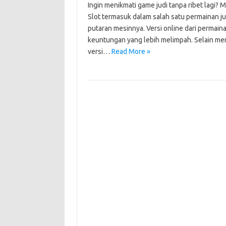
Ingin menikmati game judi tanpa ribet lagi
Slot termasuk dalam salah satu permainan j
putaran mesinnya. Versi online dari permai
keuntungan yang lebih melimpah. Selain me
versi…
Read More »