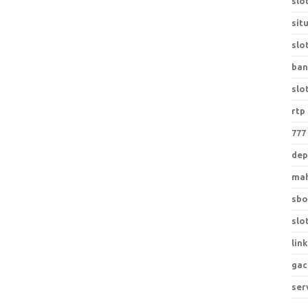
slo
sit
slo
ban
slo
rtp 
777
dep
mah
sbo
slo
lin
gac
ser