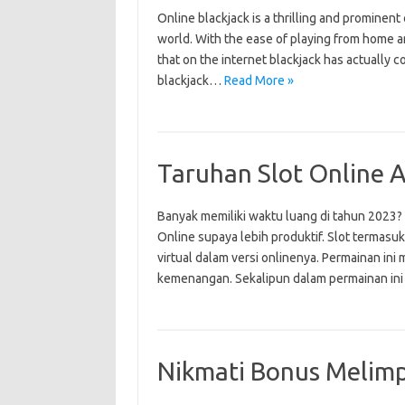
Online blackjack is a thrilling and prominen
world. With the ease of playing from home and
that on the internet blackjack has actually co
blackjack…
Read More »
Taruhan Slot Online A
Banyak memiliki waktu luang di tahun 2023?
Online supaya lebih produktif. Slot termasuk
virtual dalam versi onlinenya. Permainan ini 
kemenangan. Sekalipun dalam permainan ini
Nikmati Bonus Melimp