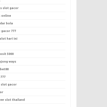
t
us slot gacor
t online
dar bola
t gacor 777
slot hari ini
osit 5000
jong ways
bet88
t777
k slot gacor
or
ver slot thailand