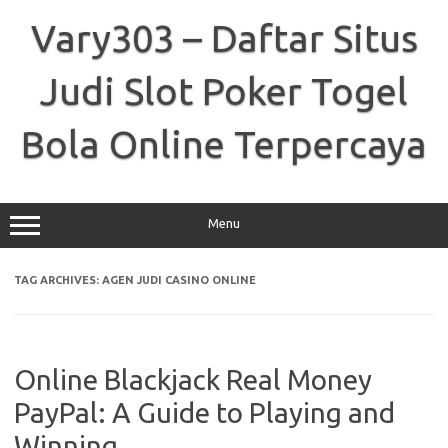
Skip
to
Vary303 – Daftar Situs
content
Judi Slot Poker Togel
Bola Online Terpercaya
Menu
TAG ARCHIVES:
AGEN JUDI CASINO ONLINE
Online Blackjack Real Money
PayPal: A Guide to Playing and
Winning