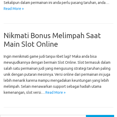
Sekalipun dalam permainan ini anda perlu pasang taruhan, anda…
Read More »
Nikmati Bonus Melimpah Saat
Main Slot Online
Ingin menikmati game judi tanpa ribet lagi? Maka anda bisa
mewujudkannya dengan bermain Slot Online. Slot termasuk dalam
salah satu permainan judi yang mengusung strategi taruhan paling
unik dengan putaran mesinnya. Versi online dari permainan ini juga
lebih menarik karena mampu mengadakan keuntungan yang lebih
melimpah. Selain menawarkan support sebagai hadiah utama
kemenangan, slot versi…
Read More »