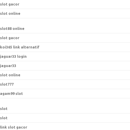
slot gacor
slot online
slot88 online
slot gacor
koi365 link alternatif
jaguar33 login
jaguar33
slot online
slot777
agam99 slot
slot
slot
link slot gacor