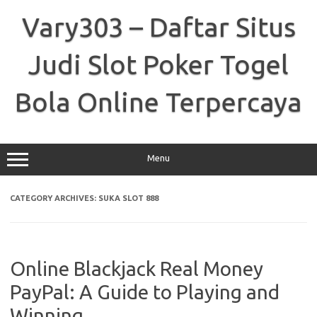
Skip
to
Vary303 – Daftar Situs
content
Judi Slot Poker Togel
Bola Online Terpercaya
Menu
CATEGORY ARCHIVES:
SUKA SLOT 888
Online Blackjack Real Money
PayPal: A Guide to Playing and
Winning