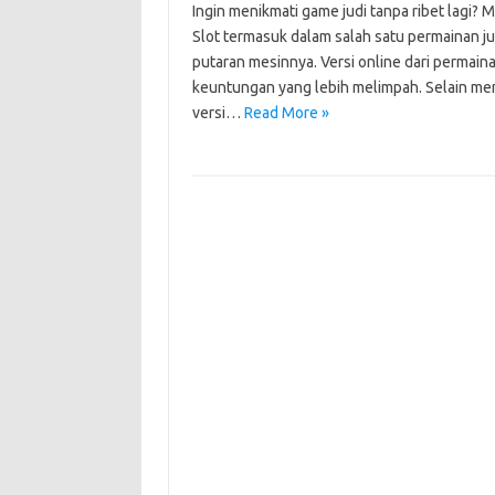
Ingin menikmati game judi tanpa ribet lagi
Slot termasuk dalam salah satu permainan j
putaran mesinnya. Versi online dari permai
keuntungan yang lebih melimpah. Selain me
versi…
Read More »