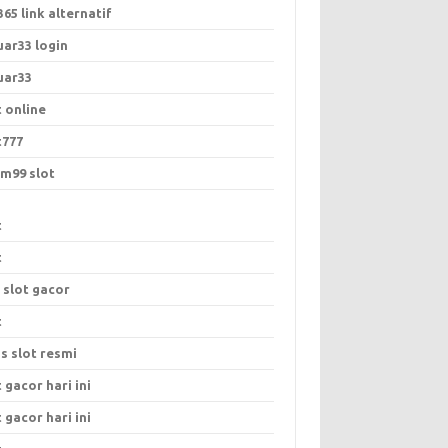
365 link alternatif
uar33 login
uar33
t online
t777
m99 slot
t
t
k slot gacor
t
us slot resmi
t gacor hari ini
t gacor hari ini