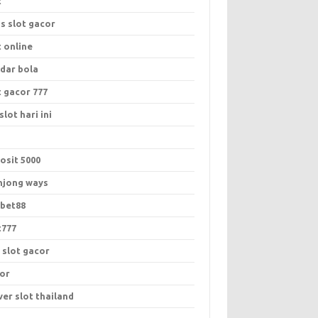
t
us slot gacor
t online
dar bola
t gacor 777
slot hari ini
osit 5000
jong ways
bet88
t777
k slot gacor
or
ver slot thailand