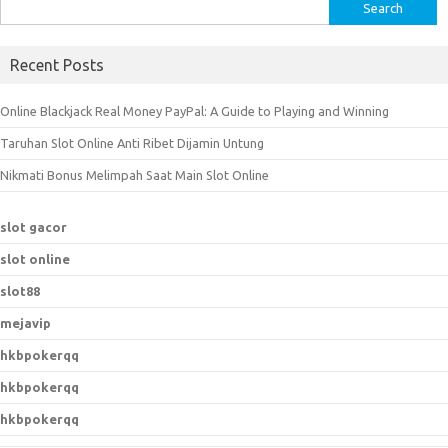
S
e
a
Recent Posts
r
c
Online Blackjack Real Money PayPal: A Guide to Playing and Winning
h
Taruhan Slot Online Anti Ribet Dijamin Untung
f
o
Nikmati Bonus Melimpah Saat Main Slot Online
r
:
slot gacor
slot online
slot88
mejavip
hkbpokerqq
hkbpokerqq
hkbpokerqq