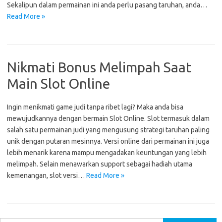
Sekalipun dalam permainan ini anda perlu pasang taruhan, anda…
Read More »
Nikmati Bonus Melimpah Saat
Main Slot Online
Ingin menikmati game judi tanpa ribet lagi? Maka anda bisa
mewujudkannya dengan bermain Slot Online. Slot termasuk dalam
salah satu permainan judi yang mengusung strategi taruhan paling
unik dengan putaran mesinnya. Versi online dari permainan ini juga
lebih menarik karena mampu mengadakan keuntungan yang lebih
melimpah. Selain menawarkan support sebagai hadiah utama
kemenangan, slot versi…
Read More »