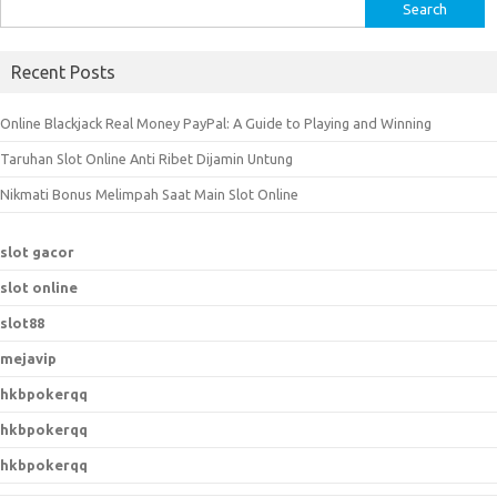
S
e
a
Recent Posts
r
c
Online Blackjack Real Money PayPal: A Guide to Playing and Winning
h
Taruhan Slot Online Anti Ribet Dijamin Untung
f
o
Nikmati Bonus Melimpah Saat Main Slot Online
r
:
slot gacor
slot online
slot88
mejavip
hkbpokerqq
hkbpokerqq
hkbpokerqq