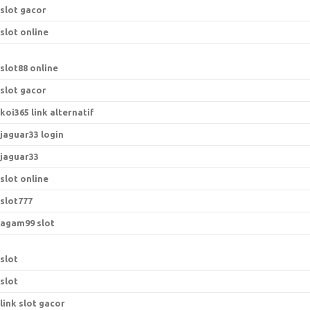
slot gacor
slot online
slot88 online
slot gacor
koi365 link alternatif
jaguar33 login
jaguar33
slot online
slot777
agam99 slot
slot
slot
link slot gacor