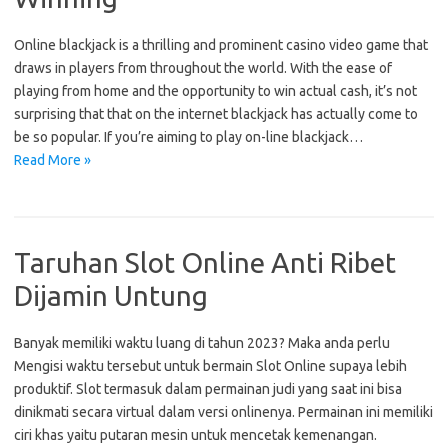
Online blackjack is a thrilling and prominent casino video game that
draws in players from throughout the world. With the ease of
playing from home and the opportunity to win actual cash, it’s not
surprising that that on the internet blackjack has actually come to
be so popular. If you’re aiming to play on-line blackjack…
Read More »
Taruhan Slot Online Anti Ribet
Dijamin Untung
Banyak memiliki waktu luang di tahun 2023? Maka anda perlu
Mengisi waktu tersebut untuk bermain Slot Online supaya lebih
produktif. Slot termasuk dalam permainan judi yang saat ini bisa
dinikmati secara virtual dalam versi onlinenya. Permainan ini memiliki
ciri khas yaitu putaran mesin untuk mencetak kemenangan.