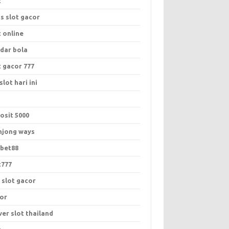
t
us slot gacor
t online
dar bola
t gacor 777
slot hari ini
osit 5000
jong ways
bet88
t777
k slot gacor
or
ver slot thailand