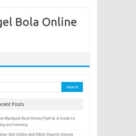
gel Bola Online
rch
ecent Posts
ne Blackjack Real Money PayPal: A Guide to
ying and Winning
han Slot Online Anti Ribet Dijamin Untung