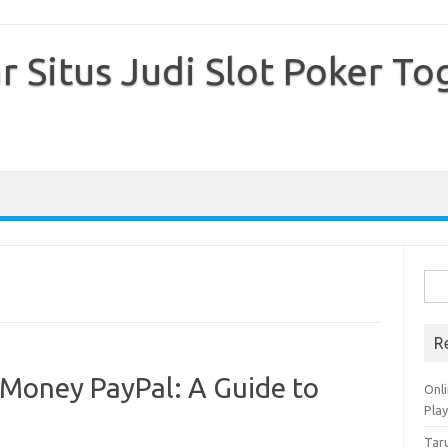
r Situs Judi Slot Poker To
Sea
for:
R
 Money PayPal: A Guide to
Onli
Pla
Taru