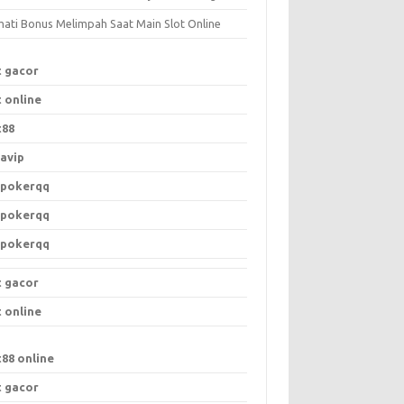
mati Bonus Melimpah Saat Main Slot Online
t gacor
t online
t88
avip
bpokerqq
bpokerqq
bpokerqq
t gacor
t online
t88 online
t gacor