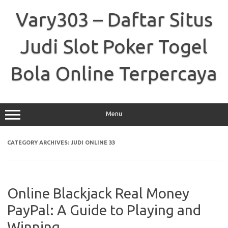
Skip
to
Vary303 – Daftar Situs
content
Judi Slot Poker Togel
Bola Online Terpercaya
Menu
CATEGORY ARCHIVES:
JUDI ONLINE 33
Online Blackjack Real Money
PayPal: A Guide to Playing and
Winning