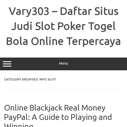
Skip
to
Vary303 – Daftar Situs
content
Judi Slot Poker Togel
Bola Online Terpercaya
Menu
CATEGORY ARCHIVES:
MPO SLOT
Online Blackjack Real Money
PayPal: A Guide to Playing and
Winning