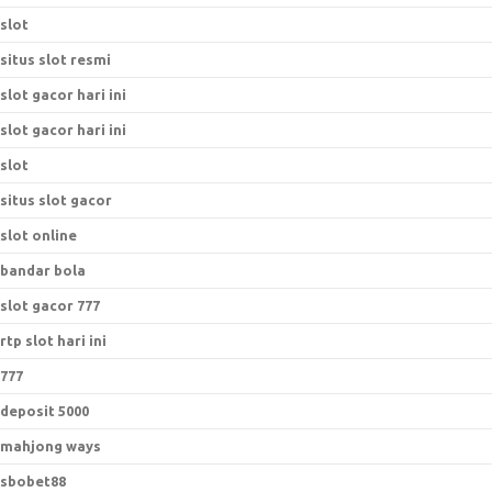
slot
situs slot resmi
slot gacor hari ini
slot gacor hari ini
slot
situs slot gacor
slot online
bandar bola
slot gacor 777
rtp slot hari ini
777
deposit 5000
mahjong ways
sbobet88