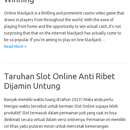
Online blackjack is a thrilling and prominent casino video game that
draws in players from throughout the world. With the ease of
playing from home and the opportunity to win actual cash, it’s not
surprising that that on the internet blackjack has actually come to
be so popular. If you’re aiming to play on-line blackjack…
Read More »
Taruhan Slot Online Anti Ribet
Dijamin Untung
Banyak memiliki waktu luang di tahun 2023? Maka anda perlu
Mengisi waktu tersebut untuk bermain Slot Online supaya lebih
produktif. Slot termasuk dalam permainan judi yang saat ini bisa
dinikmati secara virtual dalam versi onlinenya. Permainan ini memiliki
ciri khas yaitu putaran mesin untuk mencetak kemenangan.