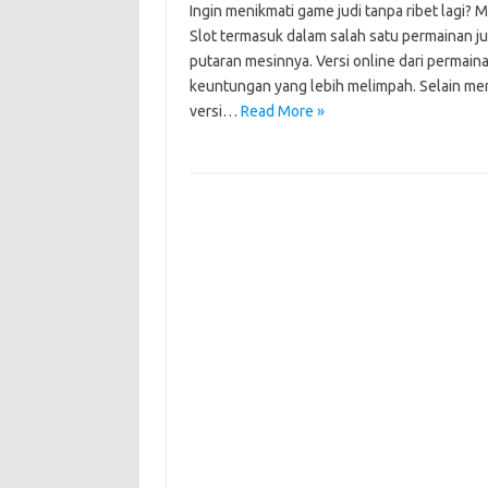
Ingin menikmati game judi tanpa ribet lagi
Slot termasuk dalam salah satu permainan j
putaran mesinnya. Versi online dari permai
keuntungan yang lebih melimpah. Selain me
versi…
Read More »