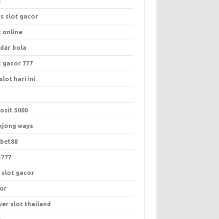
t
us slot gacor
t online
dar bola
t gacor 777
slot hari ini
osit 5000
jong ways
bet88
t777
k slot gacor
or
ver slot thailand