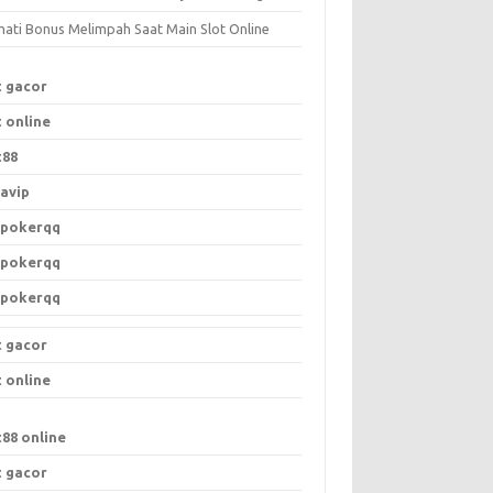
mati Bonus Melimpah Saat Main Slot Online
t gacor
t online
t88
avip
bpokerqq
bpokerqq
bpokerqq
t gacor
t online
t88 online
t gacor