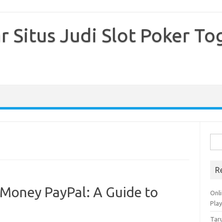
r Situs Judi Slot Poker To
Sea
for:
R
 Money PayPal: A Guide to
Onli
Pla
Taru