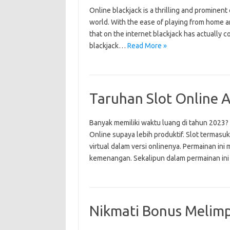
Online blackjack is a thrilling and prominen
world. With the ease of playing from home and
that on the internet blackjack has actually co
blackjack…
Read More »
Taruhan Slot Online A
Banyak memiliki waktu luang di tahun 2023?
Online supaya lebih produktif. Slot termasuk
virtual dalam versi onlinenya. Permainan ini 
kemenangan. Sekalipun dalam permainan ini
Nikmati Bonus Melimp