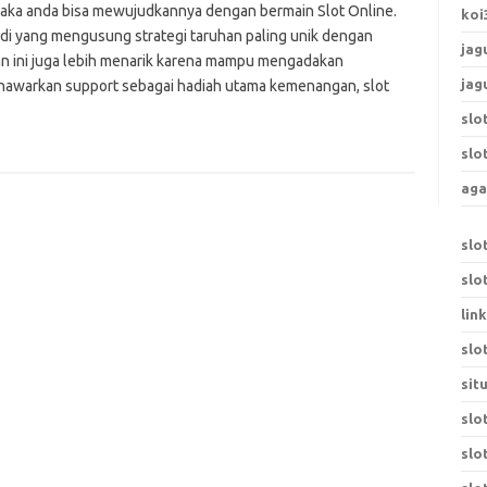
? Maka anda bisa mewujudkannya dengan bermain Slot Online.
koi
udi yang mengusung strategi taruhan paling unik dengan
jag
nan ini juga lebih menarik karena mampu mengadakan
jag
nawarkan support sebagai hadiah utama kemenangan, slot
slo
slo
aga
slo
slo
lin
slo
sit
slo
slo