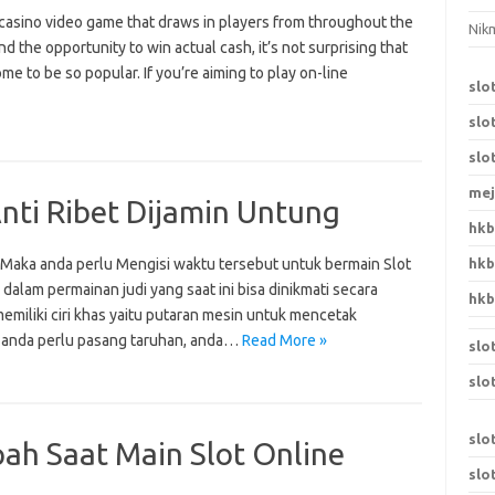
t casino video game that draws in players from throughout the
Nik
 the opportunity to win actual cash, it’s not surprising that
me to be so popular. If you’re aiming to play on-line
slo
slo
slo
mej
nti Ribet Dijamin Untung
hk
 Maka anda perlu Mengisi waktu tersebut untuk bermain Slot
hk
 dalam permainan judi yang saat ini bisa dinikmati secara
hk
memiliki ciri khas yaitu putaran mesin untuk mencetak
 anda perlu pasang taruhan, anda…
Read More »
slo
slo
slo
ah Saat Main Slot Online
slo