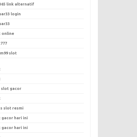
365 link alternatif
uar33 login
uar33
t online
t777
m99 slot
t
t
k slot gacor
t
us slot resmi
t gacor hari ini
t gacor hari ini