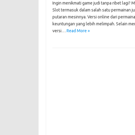
Ingin menikmati game judi tanpa ribet lagi
Slot termasuk dalam salah satu permainan j
putaran mesinnya. Versi online dari permai
keuntungan yang lebih melimpah. Selain me
versi…
Read More »