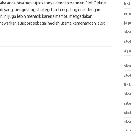
? Maka anda bisa mewujudkannya dengan bermain Slot Online.
koi
udi yang mengusung strategi taruhan paling unik dengan
jag
nan ini juga lebih menarik karena mampu mengadakan
jag
nawarkan support sebagai hadiah utama kemenangan, slot
slo
slo
aga
slo
slo
lin
slo
sit
slo
slo