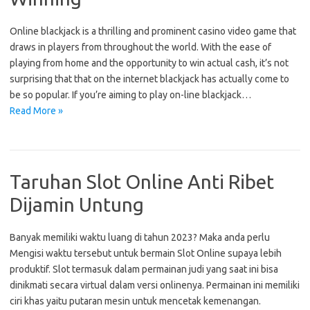
Online blackjack is a thrilling and prominent casino video game that
draws in players from throughout the world. With the ease of
playing from home and the opportunity to win actual cash, it’s not
surprising that that on the internet blackjack has actually come to
be so popular. If you’re aiming to play on-line blackjack…
Read More »
Taruhan Slot Online Anti Ribet
Dijamin Untung
Banyak memiliki waktu luang di tahun 2023? Maka anda perlu
Mengisi waktu tersebut untuk bermain Slot Online supaya lebih
produktif. Slot termasuk dalam permainan judi yang saat ini bisa
dinikmati secara virtual dalam versi onlinenya. Permainan ini memiliki
ciri khas yaitu putaran mesin untuk mencetak kemenangan.