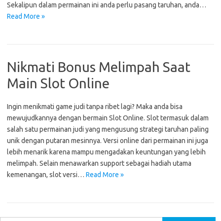
Sekalipun dalam permainan ini anda perlu pasang taruhan, anda…
Read More »
Nikmati Bonus Melimpah Saat
Main Slot Online
Ingin menikmati game judi tanpa ribet lagi? Maka anda bisa
mewujudkannya dengan bermain Slot Online. Slot termasuk dalam
salah satu permainan judi yang mengusung strategi taruhan paling
unik dengan putaran mesinnya. Versi online dari permainan ini juga
lebih menarik karena mampu mengadakan keuntungan yang lebih
melimpah. Selain menawarkan support sebagai hadiah utama
kemenangan, slot versi…
Read More »