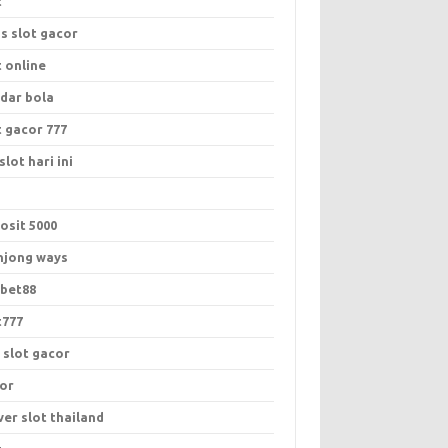
t
us slot gacor
t online
dar bola
t gacor 777
slot hari ini
osit 5000
jong ways
bet88
t777
k slot gacor
or
ver slot thailand