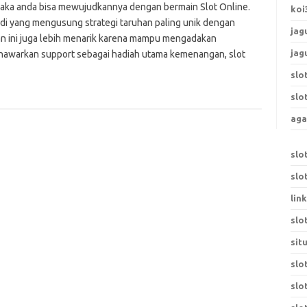
? Maka anda bisa mewujudkannya dengan bermain Slot Online.
koi
udi yang mengusung strategi taruhan paling unik dengan
jag
nan ini juga lebih menarik karena mampu mengadakan
jag
nawarkan support sebagai hadiah utama kemenangan, slot
slo
slo
aga
slo
slo
lin
slo
sit
slo
slo