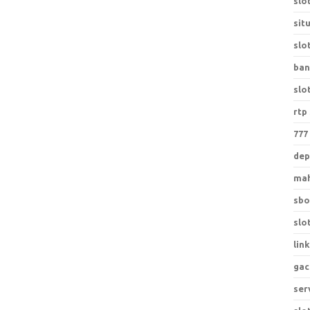
slo
sit
slo
ban
slo
rtp 
777
dep
mah
sbo
slo
lin
gac
ser