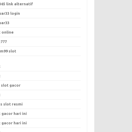
365 link alternatif
uar33 login
uar33
t online
t777
m99 slot
t
t
k slot gacor
t
us slot resmi
t gacor hari ini
t gacor hari ini