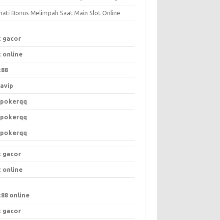
mati Bonus Melimpah Saat Main Slot Online
t gacor
t online
t88
avip
bpokerqq
bpokerqq
bpokerqq
t gacor
t online
t88 online
t gacor