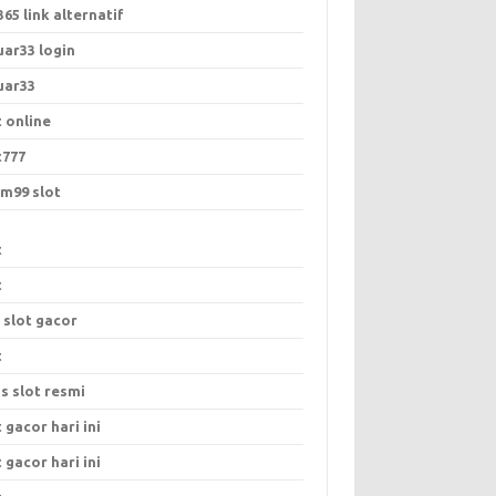
365 link alternatif
uar33 login
uar33
t online
t777
m99 slot
t
t
k slot gacor
t
us slot resmi
t gacor hari ini
t gacor hari ini