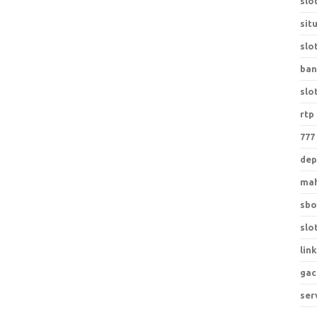
slo
sit
slo
ban
slo
rtp 
777
dep
mah
sbo
slo
lin
gac
ser