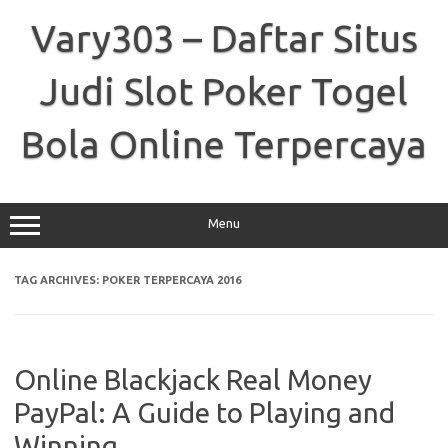
Skip
to
Vary303 – Daftar Situs
content
Judi Slot Poker Togel
Bola Online Terpercaya
Menu
TAG ARCHIVES:
POKER TERPERCAYA 2016
Online Blackjack Real Money
PayPal: A Guide to Playing and
Winning