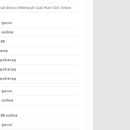
mati Bonus Melimpah Saat Main Slot Online
t gacor
t online
t88
avip
bpokerqq
bpokerqq
bpokerqq
t gacor
t online
t88 online
t gacor