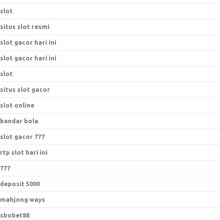
slot
situs slot resmi
slot gacor hari ini
slot gacor hari ini
slot
situs slot gacor
slot online
bandar bola
slot gacor 777
rtp slot hari ini
777
deposit 5000
mahjong ways
sbobet88