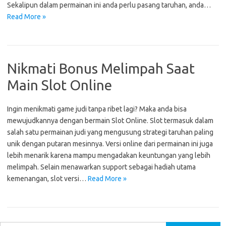
Sekalipun dalam permainan ini anda perlu pasang taruhan, anda…
Read More »
Nikmati Bonus Melimpah Saat
Main Slot Online
Ingin menikmati game judi tanpa ribet lagi? Maka anda bisa
mewujudkannya dengan bermain Slot Online. Slot termasuk dalam
salah satu permainan judi yang mengusung strategi taruhan paling
unik dengan putaran mesinnya. Versi online dari permainan ini juga
lebih menarik karena mampu mengadakan keuntungan yang lebih
melimpah. Selain menawarkan support sebagai hadiah utama
kemenangan, slot versi…
Read More »