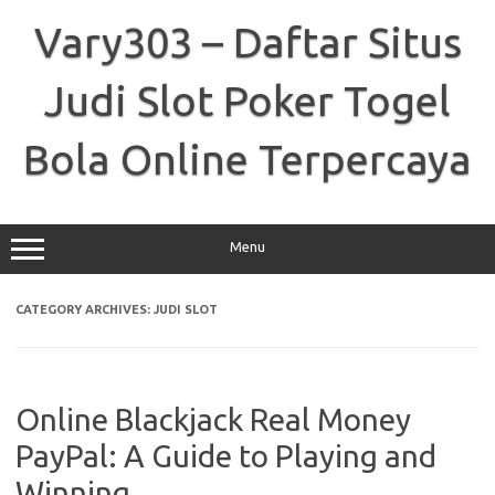
Skip
to
Vary303 – Daftar Situs
content
Judi Slot Poker Togel
Bola Online Terpercaya
Menu
CATEGORY ARCHIVES:
JUDI SLOT
Online Blackjack Real Money
PayPal: A Guide to Playing and
Winning