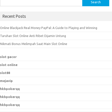
S
e
a
Recent Posts
r
c
Online Blackjack Real Money PayPal: A Guide to Playing and Winning
h
Taruhan Slot Online Anti Ribet Dijamin Untung
f
o
Nikmati Bonus Melimpah Saat Main Slot Online
r
:
slot gacor
slot online
slot88
mejavip
hkbpokerqq
hkbpokerqq
hkbpokerqq