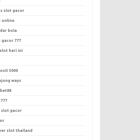
t
us slot gacor
t online
dar bola
t gacor 777
slot hari ini
osit 5000
jong ways
bet88
t777
k slot gacor
or
ver slot thailand