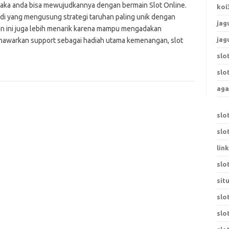
? Maka anda bisa mewujudkannya dengan bermain Slot Online.
koi
udi yang mengusung strategi taruhan paling unik dengan
jag
nan ini juga lebih menarik karena mampu mengadakan
jag
nawarkan support sebagai hadiah utama kemenangan, slot
slo
slo
aga
slo
slo
lin
slo
sit
slo
slo