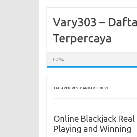
Skip
to
content
Vary303 – Dafta
Terpercaya
HOME
TAG ARCHIVES:
BANDAR JUDI 51
Online Blackjack Real
Playing and Winning