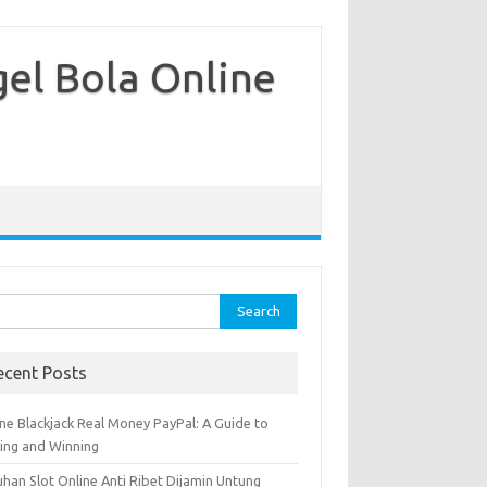
gel Bola Online
rch
ecent Posts
ne Blackjack Real Money PayPal: A Guide to
ying and Winning
han Slot Online Anti Ribet Dijamin Untung