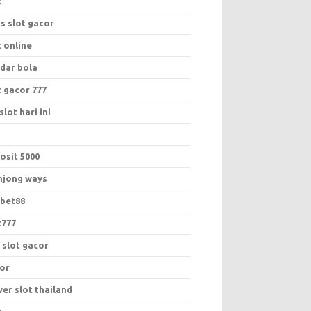
t
us slot gacor
t online
dar bola
t gacor 777
slot hari ini
osit 5000
jong ways
bet88
t777
k slot gacor
or
ver slot thailand