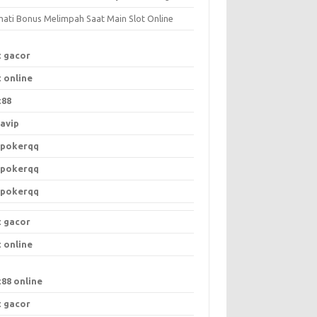
mati Bonus Melimpah Saat Main Slot Online
t gacor
t online
t88
avip
bpokerqq
bpokerqq
bpokerqq
t gacor
t online
t88 online
t gacor