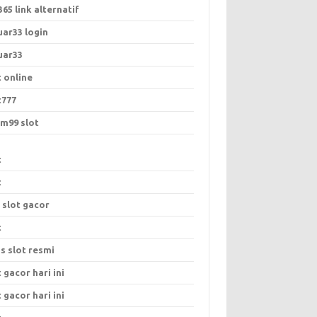
365 link alternatif
uar33 login
uar33
t online
t777
m99 slot
t
t
k slot gacor
t
us slot resmi
t gacor hari ini
t gacor hari ini