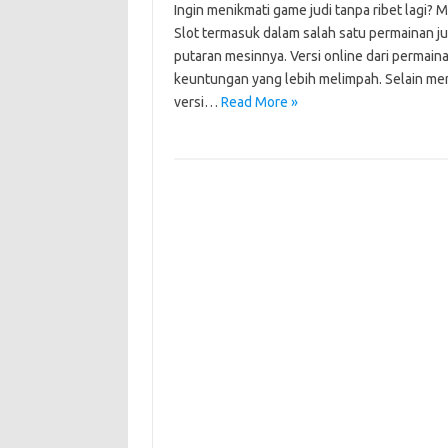
Ingin menikmati game judi tanpa ribet lagi
Slot termasuk dalam salah satu permainan j
putaran mesinnya. Versi online dari permai
keuntungan yang lebih melimpah. Selain me
versi…
Read More »