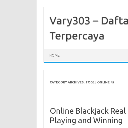
Skip
to
content
Vary303 – Dafta
Terpercaya
HOME
CATEGORY ARCHIVES:
TOGEL ONLINE 45
Online Blackjack Real
Playing and Winning