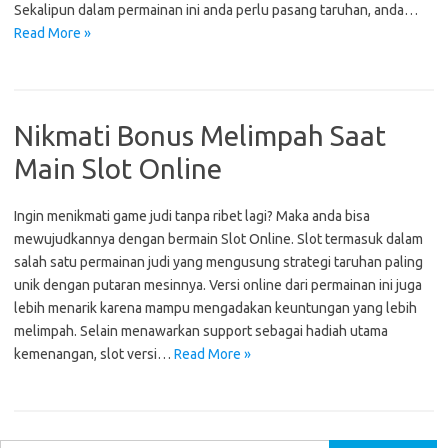
Sekalipun dalam permainan ini anda perlu pasang taruhan, anda…
Read More »
Nikmati Bonus Melimpah Saat
Main Slot Online
Ingin menikmati game judi tanpa ribet lagi? Maka anda bisa
mewujudkannya dengan bermain Slot Online. Slot termasuk dalam
salah satu permainan judi yang mengusung strategi taruhan paling
unik dengan putaran mesinnya. Versi online dari permainan ini juga
lebih menarik karena mampu mengadakan keuntungan yang lebih
melimpah. Selain menawarkan support sebagai hadiah utama
kemenangan, slot versi…
Read More »