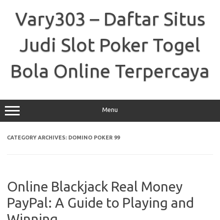
Skip
to
Vary303 – Daftar Situs
content
Judi Slot Poker Togel
Bola Online Terpercaya
Menu
CATEGORY ARCHIVES:
DOMINO POKER 99
Online Blackjack Real Money
PayPal: A Guide to Playing and
Winning