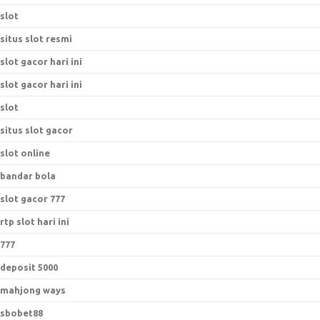
slot
situs slot resmi
slot gacor hari ini
slot gacor hari ini
slot
situs slot gacor
slot online
bandar bola
slot gacor 777
rtp slot hari ini
777
deposit 5000
mahjong ways
sbobet88