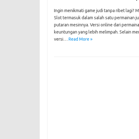
Ingin menikmati game judi tanpa ribet lagi
Slot termasuk dalam salah satu permainan j
putaran mesinnya. Versi online dari permai
keuntungan yang lebih melimpah. Selain me
versi…
Read More »