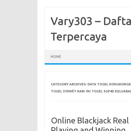
Skip
to
content
Vary303 – Dafta
Terpercaya
HOME
CATEGORY ARCHIVES:
DATA TOGEL HONGKONGKO
TOGEL SYDNÈY HARI INI TOGEL SGP4D KELUARAN
Online Blackjack Real
Playing and Winning