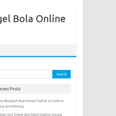
gel Bola Online
rch
ecent Posts
ne Blackjack Real Money PayPal: A Guide to
ying and Winning
han Slot Online Anti Ribet Dijamin Untung