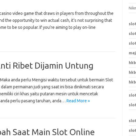
Nik
t casino video game that draws in players from throughout the
 the opportunity to win actual cash, it’s not surprising that
slo
me to be so popular. If you’re aiming to play on-line
slo
slo
mej
hk
nti Ribet Dijamin Untung
hk
 Maka anda perlu Mengisi waktu tersebut untuk bermain Slot
hk
 dalam permainan judi yang saat ini bisa dinikmati secara
memiliki ciri khas yaitu putaran mesin untuk mencetak
slo
 anda perlu pasang taruhan, anda…
Read More »
slo
slo
ah Saat Main Slot Online
slo