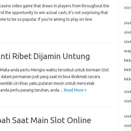
t casino video game that draws in players from throughout the
Nik
 the opportunity to win actual cash, it’s not surprising that
me to be so popular. If you’re aiming to play on-line
slo
slo
slo
mej
nti Ribet Dijamin Untung
hk
 Maka anda perlu Mengisi waktu tersebut untuk bermain Slot
hk
 dalam permainan judi yang saat ini bisa dinikmati secara
hk
memiliki ciri khas yaitu putaran mesin untuk mencetak
 anda perlu pasang taruhan, anda…
Read More »
slo
slo
slo
ah Saat Main Slot Online
slo