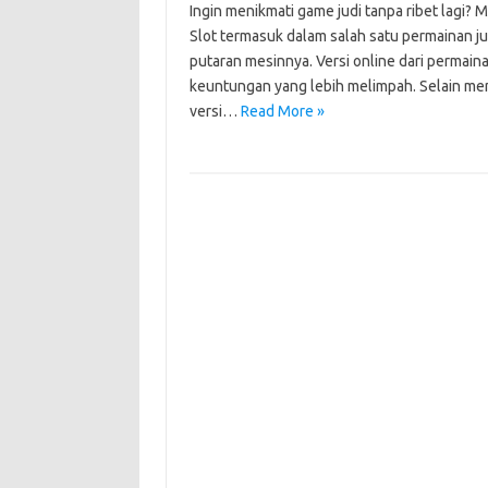
Ingin menikmati game judi tanpa ribet lagi
Slot termasuk dalam salah satu permainan j
putaran mesinnya. Versi online dari permai
keuntungan yang lebih melimpah. Selain me
versi…
Read More »