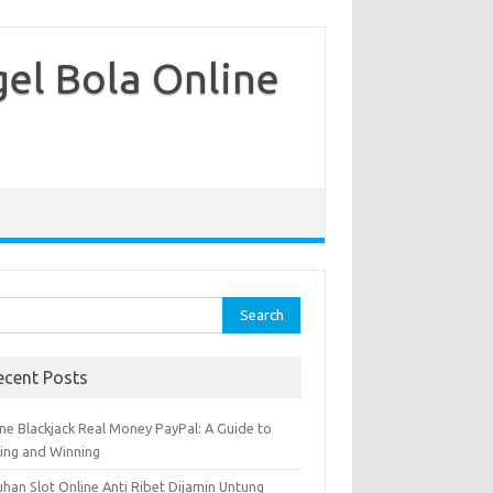
gel Bola Online
rch
ecent Posts
ne Blackjack Real Money PayPal: A Guide to
ying and Winning
han Slot Online Anti Ribet Dijamin Untung