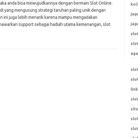
? Maka anda bisa mewujudkannya dengan bermain Slot Online.
koi
udi yang mengusung strategi taruhan paling unik dengan
jag
nan ini juga lebih menarik karena mampu mengadakan
jag
nawarkan support sebagai hadiah utama kemenangan, slot
slo
slo
aga
slo
slo
lin
slo
sit
slo
slo