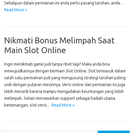
Sekalipun dalam permainan ini anda perlu pasang taruhan, anda…
Read More »
Nikmati Bonus Melimpah Saat
Main Slot Online
Ingin menikmati game judi tanpa ribet lagi? Maka anda bisa
mewujudkannya dengan bermain Slot Online. Slot termasuk dalam
salah satu permainan judi yang mengusung strategi taruhan paling
unik dengan putaran mesinnya. Versi online dari permainan ini juga
lebih menarik karena mampu mengadakan keuntungan yang lebih
melimpah. Selain menawarkan support sebagai hadiah utama
kemenangan, slot versi…
Read More »