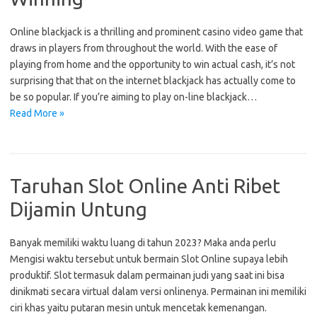
Online blackjack is a thrilling and prominent casino video game that
draws in players from throughout the world. With the ease of
playing from home and the opportunity to win actual cash, it’s not
surprising that that on the internet blackjack has actually come to
be so popular. If you’re aiming to play on-line blackjack…
Read More »
Taruhan Slot Online Anti Ribet
Dijamin Untung
Banyak memiliki waktu luang di tahun 2023? Maka anda perlu
Mengisi waktu tersebut untuk bermain Slot Online supaya lebih
produktif. Slot termasuk dalam permainan judi yang saat ini bisa
dinikmati secara virtual dalam versi onlinenya. Permainan ini memiliki
ciri khas yaitu putaran mesin untuk mencetak kemenangan.