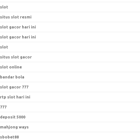
slot
situs slot resmi
slot gacor hari ini
slot gacor hari ini
slot
situs slot gacor
slot online
bandar bola
slot gacor 777
rtp slot hari ini
777
deposit 5000
mahjong ways
sbobet88