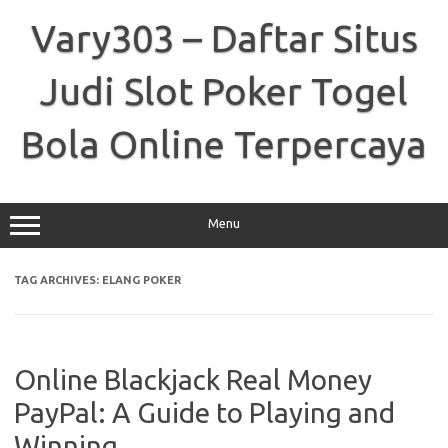
Skip
to
Vary303 – Daftar Situs
content
Judi Slot Poker Togel
Bola Online Terpercaya
Menu
TAG ARCHIVES:
ELANG POKER
Online Blackjack Real Money
PayPal: A Guide to Playing and
Winning