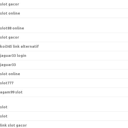
slot gacor
slot online
slot88 online
slot gacor
koi365 link alternatif
jaguar33 login
jaguar33
slot online
slot777
agam99 slot
slot
slot
link slot gacor