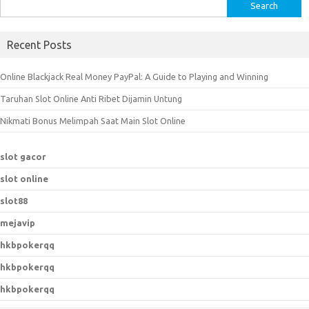
S
e
a
Recent Posts
r
c
Online Blackjack Real Money PayPal: A Guide to Playing and Winning
h
Taruhan Slot Online Anti Ribet Dijamin Untung
f
o
Nikmati Bonus Melimpah Saat Main Slot Online
r
:
slot gacor
slot online
slot88
mejavip
hkbpokerqq
hkbpokerqq
hkbpokerqq