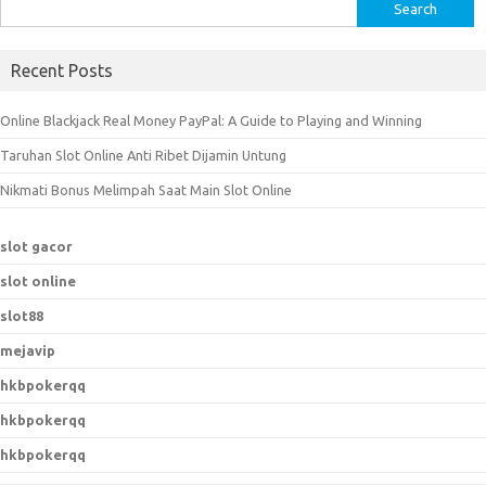
S
e
a
Recent Posts
r
c
Online Blackjack Real Money PayPal: A Guide to Playing and Winning
h
Taruhan Slot Online Anti Ribet Dijamin Untung
f
o
Nikmati Bonus Melimpah Saat Main Slot Online
r
:
slot gacor
slot online
slot88
mejavip
hkbpokerqq
hkbpokerqq
hkbpokerqq