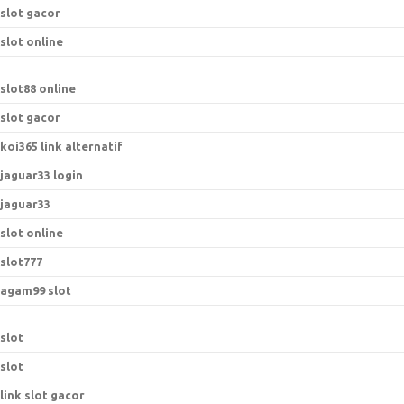
slot gacor
slot online
slot88 online
slot gacor
koi365 link alternatif
jaguar33 login
jaguar33
slot online
slot777
agam99 slot
slot
slot
link slot gacor