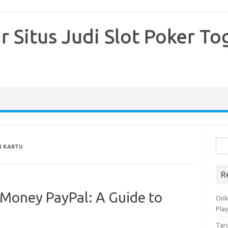
r Situs Judi Slot Poker To
Sea
I KARTU
for:
R
 Money PayPal: A Guide to
Onli
Pla
Taru