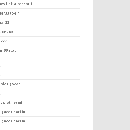
365 link alternatif
uar33 login
uar33
t online
t777
m99 slot
t
t
k slot gacor
t
us slot resmi
t gacor hari ini
t gacor hari ini