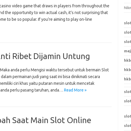
t casino video game that draws in players from throughout the
Nik
 the opportunity to win actual cash, it’s not surprising that
me to be so popular. If you’re aiming to play on-line
slo
slo
slo
mej
nti Ribet Dijamin Untung
hk
 Maka anda perlu Mengisi waktu tersebut untuk bermain Slot
hk
 dalam permainan judi yang saat ini bisa dinikmati secara
hk
memiliki ciri khas yaitu putaran mesin untuk mencetak
 anda perlu pasang taruhan, anda…
Read More »
slo
slo
slo
ah Saat Main Slot Online
slo