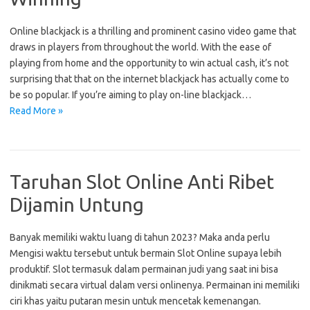
Online blackjack is a thrilling and prominent casino video game that
draws in players from throughout the world. With the ease of
playing from home and the opportunity to win actual cash, it’s not
surprising that that on the internet blackjack has actually come to
be so popular. If you’re aiming to play on-line blackjack…
Read More »
Taruhan Slot Online Anti Ribet
Dijamin Untung
Banyak memiliki waktu luang di tahun 2023? Maka anda perlu
Mengisi waktu tersebut untuk bermain Slot Online supaya lebih
produktif. Slot termasuk dalam permainan judi yang saat ini bisa
dinikmati secara virtual dalam versi onlinenya. Permainan ini memiliki
ciri khas yaitu putaran mesin untuk mencetak kemenangan.