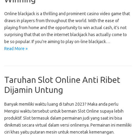
Online blackjack is a thrilling and prominent casino video game that
draws in players from throughout the world. With the ease of
playing from home and the opportunity to win actual cash, it’s not
surprising that that on the internet blackjack has actually come to
be so popular. If you’re aiming to play on-line blackjack…
Read More »
Taruhan Slot Online Anti Ribet
Dijamin Untung
Banyak memiliki waktu luang di tahun 2023? Maka anda perlu
Mengisi waktu tersebut untuk bermain Slot Online supaya lebih
produktif. Slot termasuk dalam permainan judi yang saat ini bisa
dinikmati secara virtual dalam versi onlinenya. Permainan ini memiliki
ciri khas yaitu putaran mesin untuk mencetak kemenangan.