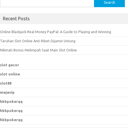
S
e
a
Recent Posts
r
c
Online Blackjack Real Money PayPal: A Guide to Playing and Winning
h
Taruhan Slot Online Anti Ribet Dijamin Untung
f
o
Nikmati Bonus Melimpah Saat Main Slot Online
r
:
slot gacor
slot online
slot88
mejavip
hkbpokerqq
hkbpokerqq
hkbpokerqq