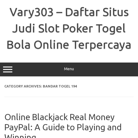
Skip
to
Vary303 – Daftar Situs
content
Judi Slot Poker Togel
Bola Online Terpercaya
Menu
CATEGORY ARCHIVES:
BANDAR TOGEL 194
Online Blackjack Real Money
PayPal: A Guide to Playing and
Winning