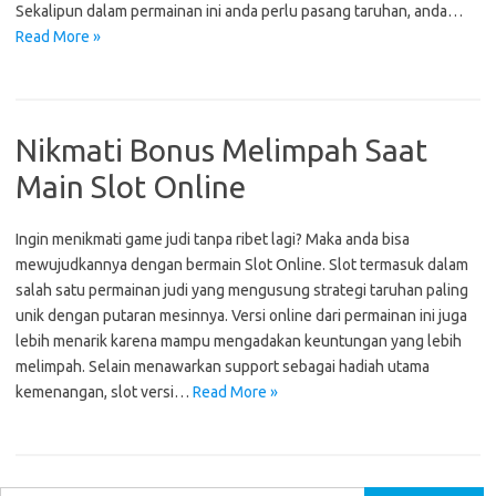
Sekalipun dalam permainan ini anda perlu pasang taruhan, anda…
Read More »
Nikmati Bonus Melimpah Saat
Main Slot Online
Ingin menikmati game judi tanpa ribet lagi? Maka anda bisa
mewujudkannya dengan bermain Slot Online. Slot termasuk dalam
salah satu permainan judi yang mengusung strategi taruhan paling
unik dengan putaran mesinnya. Versi online dari permainan ini juga
lebih menarik karena mampu mengadakan keuntungan yang lebih
melimpah. Selain menawarkan support sebagai hadiah utama
kemenangan, slot versi…
Read More »