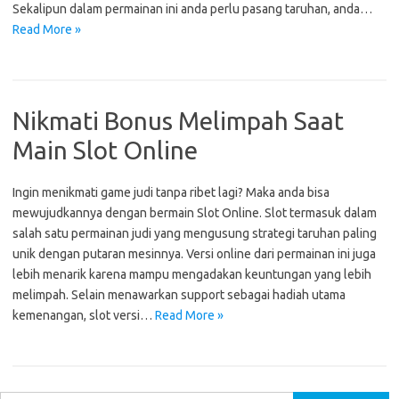
Sekalipun dalam permainan ini anda perlu pasang taruhan, anda…
Read More »
Nikmati Bonus Melimpah Saat
Main Slot Online
Ingin menikmati game judi tanpa ribet lagi? Maka anda bisa
mewujudkannya dengan bermain Slot Online. Slot termasuk dalam
salah satu permainan judi yang mengusung strategi taruhan paling
unik dengan putaran mesinnya. Versi online dari permainan ini juga
lebih menarik karena mampu mengadakan keuntungan yang lebih
melimpah. Selain menawarkan support sebagai hadiah utama
kemenangan, slot versi…
Read More »