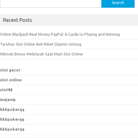
S
e
a
Recent Posts
r
c
Online Blackjack Real Money PayPal: A Guide to Playing and Winning
h
Taruhan Slot Online Anti Ribet Dijamin Untung
f
o
Nikmati Bonus Melimpah Saat Main Slot Online
r
:
slot gacor
slot online
slot88
mejavip
hkbpokerqq
hkbpokerqq
hkbpokerqq