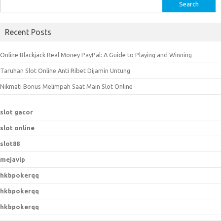
S
e
a
Recent Posts
r
c
Online Blackjack Real Money PayPal: A Guide to Playing and Winning
h
Taruhan Slot Online Anti Ribet Dijamin Untung
f
o
Nikmati Bonus Melimpah Saat Main Slot Online
r
:
slot gacor
slot online
slot88
mejavip
hkbpokerqq
hkbpokerqq
hkbpokerqq