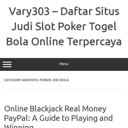
Skip
to
Vary303 – Daftar Situs
content
Judi Slot Poker Togel
Bola Online Terpercaya
Menu
CATEGORY ARCHIVES:
FORUM JUDI BOLA
Online Blackjack Real Money
PayPal: A Guide to Playing and
Winning