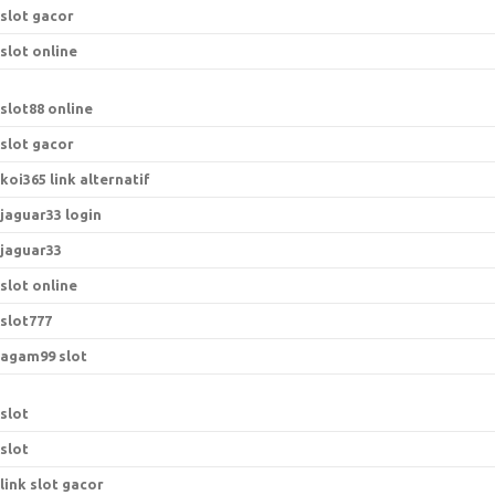
slot gacor
slot online
slot88 online
slot gacor
koi365 link alternatif
jaguar33 login
jaguar33
slot online
slot777
agam99 slot
slot
slot
link slot gacor