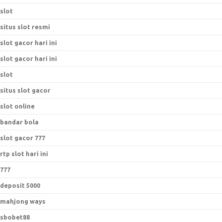
slot
situs slot resmi
slot gacor hari ini
slot gacor hari ini
slot
situs slot gacor
slot online
bandar bola
slot gacor 777
rtp slot hari ini
777
deposit 5000
mahjong ways
sbobet88