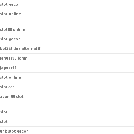
slot gacor
slot online
slot88 online
slot gacor
koi365 link alternatif
jaguar33 login
jaguar33
slot online
slot777
agam99 slot
slot
slot
link slot gacor