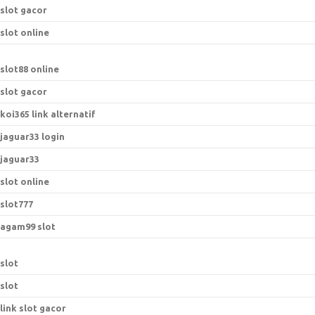
slot gacor
slot online
slot88 online
slot gacor
koi365 link alternatif
jaguar33 login
jaguar33
slot online
slot777
agam99 slot
slot
slot
link slot gacor