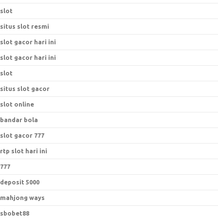
slot
situs slot resmi
slot gacor hari ini
slot gacor hari ini
slot
situs slot gacor
slot online
bandar bola
slot gacor 777
rtp slot hari ini
777
deposit 5000
mahjong ways
sbobet88