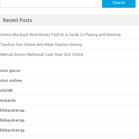
S
e
a
Recent Posts
r
c
Online Blackjack Real Money PayPal: A Guide to Playing and Winning
h
Taruhan Slot Online Anti Ribet Dijamin Untung
f
o
Nikmati Bonus Melimpah Saat Main Slot Online
r
:
slot gacor
slot online
slot88
mejavip
hkbpokerqq
hkbpokerqq
hkbpokerqq