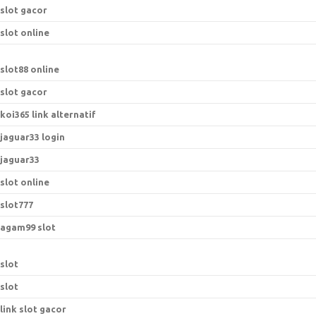
slot gacor
slot online
slot88 online
slot gacor
koi365 link alternatif
jaguar33 login
jaguar33
slot online
slot777
agam99 slot
slot
slot
link slot gacor