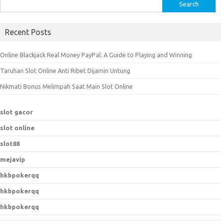
S
e
a
Recent Posts
r
c
Online Blackjack Real Money PayPal: A Guide to Playing and Winning
h
Taruhan Slot Online Anti Ribet Dijamin Untung
f
o
Nikmati Bonus Melimpah Saat Main Slot Online
r
:
slot gacor
slot online
slot88
mejavip
hkbpokerqq
hkbpokerqq
hkbpokerqq