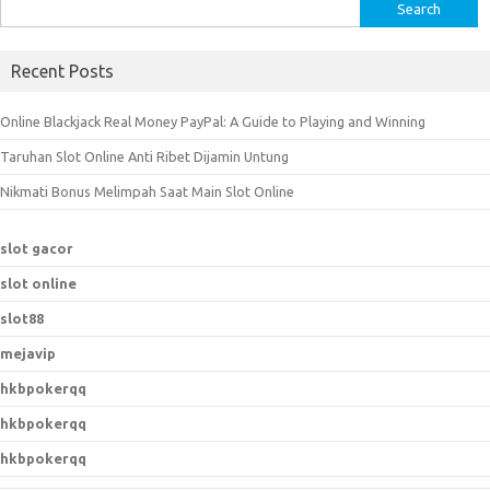
S
e
a
Recent Posts
r
c
Online Blackjack Real Money PayPal: A Guide to Playing and Winning
h
Taruhan Slot Online Anti Ribet Dijamin Untung
f
o
Nikmati Bonus Melimpah Saat Main Slot Online
r
:
slot gacor
slot online
slot88
mejavip
hkbpokerqq
hkbpokerqq
hkbpokerqq