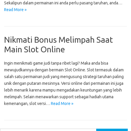
Sekalipun dalam permainan ini anda perlu pasang taruhan, anda…
Read More »
Nikmati Bonus Melimpah Saat
Main Slot Online
Ingin menikmati game judi tanpa ribet lagi? Maka anda bisa
mewujudkannya dengan bermain Slot Online. Slot termasuk dalam
salah satu permainan judi yang mengusung strategi taruhan paling
unik dengan putaran mesinnya. Versi online dari permainan ini juga
lebih menarik karena mampu mengadakan keuntungan yang lebih
melimpah. Selain menawarkan support sebagai hadiah utama
kemenangan, slot versi…
Read More »