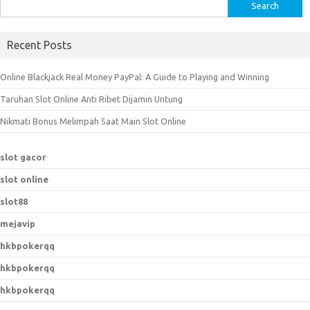
S
e
a
Recent Posts
r
c
Online Blackjack Real Money PayPal: A Guide to Playing and Winning
h
Taruhan Slot Online Anti Ribet Dijamin Untung
f
o
Nikmati Bonus Melimpah Saat Main Slot Online
r
:
slot gacor
slot online
slot88
mejavip
hkbpokerqq
hkbpokerqq
hkbpokerqq