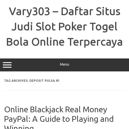
Skip
to
Vary303 – Daftar Situs
content
Judi Slot Poker Togel
Bola Online Terpercaya
Menu
TAG ARCHIVES:
DEPOSIT PULSA 81
Online Blackjack Real Money
PayPal: A Guide to Playing and
Winning