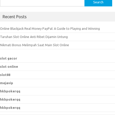
S
e
a
Recent Posts
r
c
Online Blackjack Real Money PayPal: A Guide to Playing and Winning
h
Taruhan Slot Online Anti Ribet Dijamin Untung
f
o
Nikmati Bonus Melimpah Saat Main Slot Online
r
:
slot gacor
slot online
slot88
mejavip
hkbpokerqq
hkbpokerqq
hkbpokerqq