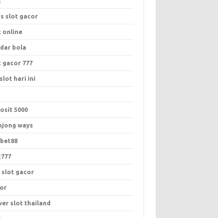
t
us slot gacor
t online
dar bola
t gacor 777
slot hari ini
osit 5000
jong ways
bet88
t777
k slot gacor
or
ver slot thailand