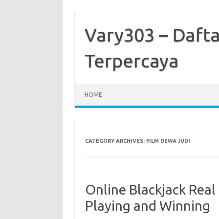
Skip
to
content
Vary303 – Dafta
Terpercaya
HOME
CATEGORY ARCHIVES:
FILM DEWA JUDI
Online Blackjack Real
Playing and Winning