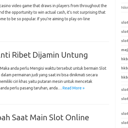
t casino video game that draws in players from throughout the
Nik
 the opportunity to win actual cash, it’s not surprising that
me to be so popular. If you’re aiming to play on-line
slo
slo
slo
mej
nti Ribet Dijamin Untung
hk
 Maka anda perlu Mengisi waktu tersebut untuk bermain Slot
hk
 dalam permainan judi yang saat ini bisa dinikmati secara
hk
memiliki ciri khas yaitu putaran mesin untuk mencetak
 anda perlu pasang taruhan, anda…
Read More »
slo
slo
slo
ah Saat Main Slot Online
slo