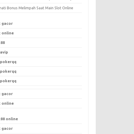
mati Bonus Melimpah Saat Main Slot Online
t gacor
t online
t88
avip
bpokerqq
bpokerqq
bpokerqq
t gacor
t online
t88 online
t gacor