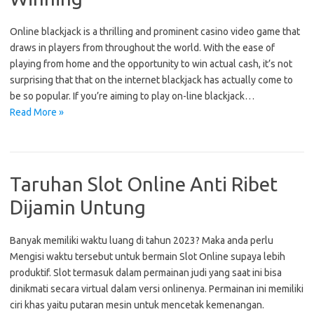
Online blackjack is a thrilling and prominent casino video game that
draws in players from throughout the world. With the ease of
playing from home and the opportunity to win actual cash, it’s not
surprising that that on the internet blackjack has actually come to
be so popular. If you’re aiming to play on-line blackjack…
Read More »
Taruhan Slot Online Anti Ribet
Dijamin Untung
Banyak memiliki waktu luang di tahun 2023? Maka anda perlu
Mengisi waktu tersebut untuk bermain Slot Online supaya lebih
produktif. Slot termasuk dalam permainan judi yang saat ini bisa
dinikmati secara virtual dalam versi onlinenya. Permainan ini memiliki
ciri khas yaitu putaran mesin untuk mencetak kemenangan.