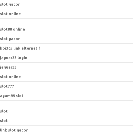
slot gacor
slot online
slot88 online
slot gacor
koi365 link alternatif
jaguar33 login
jaguar33
slot online
slot777
agam99 slot
slot
slot
link slot gacor