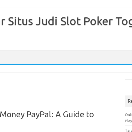
r Situs Judi Slot Poker To
Sea
for:
R
 Money PayPal: A Guide to
Onli
Pla
Taru