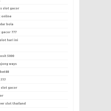
t
us slot gacor
t online
dar bola
t gacor 777
slot hari ini
osit 5000
jong ways
bet88
t777
k slot gacor
or
ver slot thailand